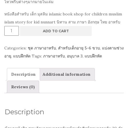
ไหวพริบต่างๆมากมายในเล่ม
หนังสือสำหรับ เด็ก มุสลิม islamic book shop for children muslim
islam story for kid nunnart นิทาน สาม ภาษา อังกฤษ ไทย อาหรับ
แบบ
ADD TO CART
เรียน
อลิฟ
Categories:
ชุด ภาษาอาหรับ
,
สำหรับเด็กอายุ 5-6 ขวบ
,
แบ่งตามช่วง
บาตา
อายุ
,
แบบฝึกหัด
Tags:
ภาษาอาหรับ
,
อนุบาล 3
,
แบบฝึกหัด
อนุบาล
3
Description
Additional information
ภาค
ปลาย
Reviews (0)
quantity
Description