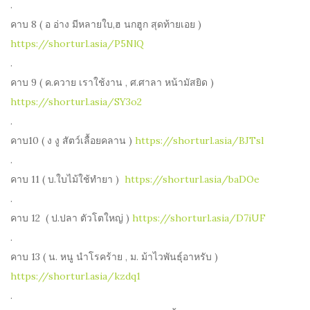
.
คาบ 8 ( อ อ่าง มีหลายใบ,ฮ นกฮูก สุดท้ายเอย )
https://shorturl.asia/P5NlQ
.
คาบ 9 ( ค.ควาย เราใช้งาน , ศ.ศาลา หน้ามัสยิด )
https://shorturl.asia/SY3o2
.
คาบ10 ( ง งู สัตว์เลื้อยคลาน )
https://shorturl.asia/BJTsl
.
คาบ 11 ( บ.ใบไม้ใช้ทำยา )
https://shorturl.asia/baDOe
.
คาบ 12 ( ป.ปลา ตัวโตใหญ่ )
https://shorturl.asia/D7iUF
.
คาบ 13 ( น. หนู นำโรคร้าย , ม. ม้าไวพันธุ์อาหรับ )
https://shorturl.asia/kzdq1
.