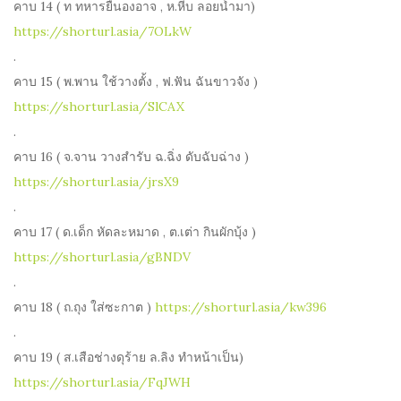
คาบ 14 ( ท ทหารยืนองอาจ , ห.หีบ ลอยน้ำมา)
https://shorturl.asia/7OLkW
.
คาบ 15 ( พ.พาน ใช้วางตั้ง , ฟ.ฟัน ฉันขาวจัง )
https://shorturl.asia/SlCAX
.
คาบ 16 ( จ.จาน วางสำรับ ฉ.ฉิ่ง ดับฉับฉ่าง )
https://shorturl.asia/jrsX9
.
คาบ 17 ( ด.เด็ก หัดละหมาด , ต.เต่า กินผักบุ้ง )
https://shorturl.asia/gBNDV
.
คาบ 18 ( ถ.ถุง ใส่ซะกาต )
https://shorturl.asia/kw396
.
คาบ 19 ( ส.เสือช่างดุร้าย ล.ลิง ทำหน้าเป็น)
https://shorturl.asia/FqJWH