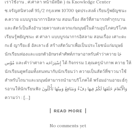
เราใช้งาน , ศ.ศาลา หน้ามัสยิด ) ณ Knowledge Center
ซ.จรัญสนิทวงศ์ 95/2 กรุงเทพ 10700 จุดประสงค์ เรียนรู้พยัญชนะ
ค.ควาย แบบบูรณาการอิสลาม สอนเรื่อง สัตว์ที่สามารถทำกุรบาน
และสัตว์เป็นสิ่งอำนวยความสะดวกแก่มนุษย์ในด้านอุปโภคบริโภค
เรียนรู้พยัญชนะ ศ ศาลา แบบบูรณาการอิสลาม สอนเรื่อง เศาะดะ
กะฮ์ ญารียะฮ์ อัลเลาะฮ์ สร้างสัตว์มาเพื่อเป็นประโยชน์แก่มนุษย์
นักเรียนท่องและแยกตัวอักษรคำศัพท์ภาษาอาหรับคำว่าควาย جَا
مُوْس และคำว่าศาลา إِسْتِرَاحَة ได้ กิจกรรม 1.คุณครูนำภาพ ควาย ให้
นักเรียนดูพร้อมทั้งสนทนากับนักเรียนว่า ควายเป็นสัตว์ที่ชาวนาใช้
สำหรับไถนาและมนุษย์สามารถนำมาบริโภคได้ พร้อมอ่านอายะฮ์กุ
รอานให้นักเรียนฟัง وَالْأَنْعَامَ خَلَقَهَا لَكُمْ فِيهَا دِفْءٌ وَمَنَافِعُ وَمِنْهَا تَأْكُلُونَ
ความว่า : […]
READ MORE
No comments yet