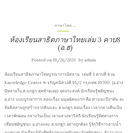
...
ภาษาไทย
ห้องเรียนสาธิตภาษาไทยเล่ม 3 คาบ8
(อ.ฮ)
Posted on
by
05/26/2020
admin
ห้องเรียนสาธิตภาษาไทยบูรณาการอิสลาม เล่มที่ 3 คาบที่ 8 ณ
Knowledge Center ซ จรัญสนิทวงศ์ 95/2 กรุงเทพ 10700 (อ.อ่าง
มีหลายใบ,ฮ.นกฮูก สุดท้ายเอย) จุดประสงค์ นักเรียนรู้พยัญชนะ
อ.อ่าง แบบบูรณาการ สอนเรื่อง มนุษย์คนแรก คือ ท่านนะบีอาดัม อะ
ลัยฮิสลามถูกสร้างจากดินและ ฮ.นกฮูก สอนเรื่อง เวลากลางคืนเป็น
เวลาพักผ่อน กลางวันเป็นเวลาแสวงหาริสกี นักเรียนรู้ทิศทางการ
เขียนพยัญชนะ อ.อ่างและ ฮ.นกฮูก อย่างถูกต้อง รู้จักวิธีการอาบน้ำ
ละหมาด นักเรียนรู้คำศัพท์ภาษาอาหรับประจำพยัญชนะ คำว่า อ่าง