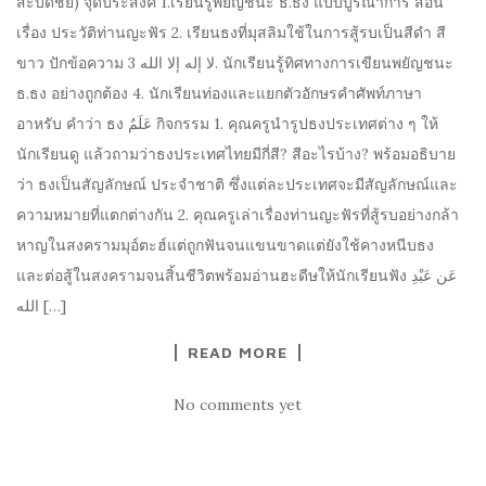
สะบัดชัย) จุดประสงค์ 1.เรียนรู้พยัญชนะ ธ.ธง แบบบูรณาการ สอน
เรื่อง ประวัติท่านญะฟัร 2. เรียนธงที่มุสลิมใช้ในการสู้รบเป็นสีดำ สี
ขาว ปักข้อความ لا إله إلا الله 3. นักเรียนรู้ทิศทางการเขียนพยัญชนะ
ธ.ธง อย่างถูกต้อง 4. นักเรียนท่องและแยกตัวอักษรคำศัพท์ภาษา
อาหรับ คำว่า ธง عَلَمٌ กิจกรรม 1. คุณครูนำรูปธงประเทศต่าง ๆ ให้
นักเรียนดู แล้วถามว่าธงประเทศไทยมีกี่สี? สีอะไรบ้าง? พร้อมอธิบาย
ว่า ธงเป็นสัญลักษณ์ ประจำชาติ ซึ่งแต่ละประเทศจะมีสัญลักษณ์และ
ความหมายที่แตกต่างกัน 2. คุณครูเล่าเรื่องท่านญะฟัรที่สู้รบอย่างกล้า
หาญในสงครามมุอ์ตะฮ์แต่ถูกฟันจนแขนขาดแต่ยังใช้คางหนีบธง
และต่อสู้ในสงครามจนสิ้นชีวิตพร้อมอ่านฮะดีษให้นักเรียนฟัง عَن عَبْدِ
الله […]
READ MORE
No comments yet