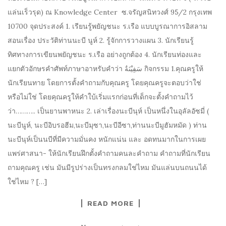
แล่นเร็วรุด) ณ Knowledge Center ซ.จรัญสนิทวงศ์ 95/2 กรุงเทพ
10700 จุดประสงค์ 1. เรียนรู้พยัญชนะ ร.เรือ แบบบูรณาการอิสลาม
สอนเรื่อง ประวัติท่านนะบี นูห์ 2. รู้จักการวางแผน 3. นักเรียนรู้
ทิศทางการเขียนพยัญชนะ ร.เรือ อย่างถูกต้อง 4. นักเรียนท่องและ
แยกตัวอักษรคำศัพท์ภาษาอาหรับคำว่า سَفِيْنَةٌ กิจกรรม 1.คุณครูให้
นักเรียนทาย โดยการตั้งคำถามกับคุณครู โดยคุณครูจะตอบว่าใช่
หรือไม่ใช่ โดยคุณครูให้คำใบ้เริ่มแรกก่อนที่เด็กจะตั้งคำถามไว้
ว่า……….. เป็นยานพาหนะ 2. เล่าเรื่องนะบีนุห์ เป็นหนึ่งในอุลัลอัซมี่ (
นะบีนูห์, นะบีอิบรอฮีม,นะบีมุซา,นะบีอีซา,ท่านนะบีมูฮัมหมัด ) ท่าน
นะบีนุห์เป็นนบีที่มีความมั่นคง หนักแน่น และ อดทนมากในการเผย
แพร่ศาสนา- ให้นักเรียนฝึกตั้งคำถามคนละคำถาม คำถามที่นักเรียน
ถามคุณครู เช่น มันมีรูปร่างเป็นทรงกลมใช่ไหม มันแล่นบนถนนได้
ใช่ไหม ? […]
READ MORE