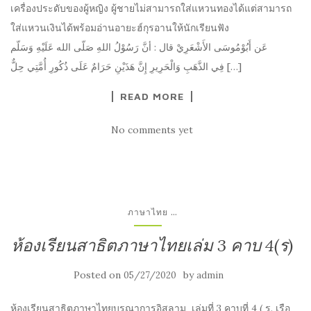
เครื่องประดับของผู้หญิง ผู้ชายไม่สามารถใส่แหวนทองได้แต่สามารถ
ใส่แหวนเงินได้พร้อมอ่านอายะฮ์กุรอานให้นักเรียนฟัง
عَن أَبُوْمُوسَى الأَشْعَرِيْ قال : أنَّ رَسُوْلُ اللهِ صَلّى الله عَلَيْهِ وَسَلّم
فِي الذَّهَبِ وَالْحَرِيرِ إِنَّ هَذَيْنِ حَرَامٌ عَلَى ذُكُورِ أُمَّتِي حِلٌّ […]
READ MORE
No comments yet
...
ภาษาไทย
ห้องเรียนสาธิตภาษาไทยเล่ม 3 คาบ 4(ร)
Posted on
by
05/27/2020
admin
ห้องเรียนสาธิตภาษาไทยบูรณาการอิสลาม เล่มที่ 3 คาบที่ 4 ( ร. เรือ