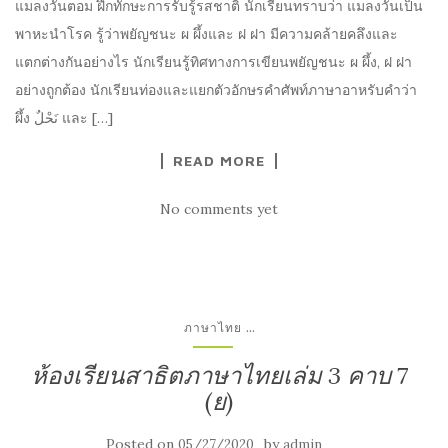
แมลงวันตอม ฝึกทักษะการรับรู้รสชาติ นักเรียนทราบว่า แมลงวันเป็น
พาหะนำโรค รู้ว่าพยัญชนะ ผ ผึ้งและ ฝ ฝา มีความคล้ายคลึงและ
แตกต่างกันอย่างไร นักเรียนรู้ทิศทางการเขียนพยัญชนะ ผ ผึ้ง, ฝ ฝา
อย่างถูกต้อง นักเรียนท่องและแยกตัวอักษรคำศัพท์ภาษาอาหรับคำว่า
ผึ้ง نَحْلٌ และ […]
READ MORE
No comments yet
...
ภาษาไทย
ห้องเรียนสาธิตภาษาไทยเล่ม 3 คาบ 7
(ย)
Posted on
by
05/27/2020
admin