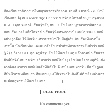
ห้องเรียนสาธิตภาษาไทยบูรณาการอิสลาม เล่มที่ 3 คาบที่ 7 (ย ยักษ์
เรื่องสมมุติ) ณ Knowledge Center ซ จรัญสนิทวงศ์ 95/2 กรุงเทพ
10700 จุดประสงค์ เรียนรู้พยัญชนะ ย ยักษ์ แบบบูรณาการอิสลาม
สอนเรื่อง กอรีนคือใคร? นักเรียนรู้ทิศทางการเขียนพยัญชนะ ย.ยักษ์
อย่างถูกต้อง ให้นักเรียนทราบว่ายักษ์ไม่มีอยู่จริงเป็นเรื่องที่แต่งขึ้น
เท่านั้น นักเรียนท่องและแยกตัวอักษรคำศัพท์ภาษาอาหรับคำว่า ยักษ์
عِمْلَاقٌ กิจกรรม 1. คุณครูนำรูปยักษ์ ให้นักเรียนดู แล้วถามนักเรียนว่า
ยักษ์มีจริงไหม ? พร้อมอธิบายว่า ยักษ์ไม่มีอยู่จริงเป็นเรื่องสมมุติที่แต่ง
จากจินตนาการ ยักษ์เป็นตัวที่นิสัยไม่ดี เหมือนกับ (กอรีน คือ ชัยฏอน)
ที่มีหน้าตาเหมือนเรา ที่จะคอยยุยงให้เราทำในสิ่งที่ไม่ดี พร้อมอ่านอา
ยะฮ์อัลกุรอานให้นักเรียนฟัง […]
READ MORE
No comments yet