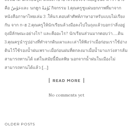
คือ حَوْضٌและ นกฮูก بُوْمَةٌ กิจกรรม 1.คุณครูชูแผ่นยกภาพที่มาจาก
หนังสือภาษาไทยเล่ม 3 .ให้นร.ตอบคำศัพท์ภาษาอาหรับแบบไม่เรียง
กัน จาก ก-ฮ 2.คุณครูให้นักเรียนล้วงมือลงไปในถุงแล้วบอกว่าสิ่งอยู่
ถุงมีลักษณะอย่างไร? และคืออะไร? นักเรียนส่วนมากตอบว่า…..ดิน
3.คุณครูนำรูปอ่างที่ทำจากดินเผาและเล่าให้ฟังว่าเมื่อก่อนเราใช้อ่าง
ดินไว้ใช้รองน้ำฝนเพราะเมื่อก่อนฝนที่ตกลงมาเมื่อน้ำมาแกว่งสารส้ม
สามารถทานได้ แต่ในสมัยนี้มีมลพิษ นอกจากน้ำฝนในเมืองไม่
สามารถทานได้แล้ว […]
READ MORE
No comments yet
OLDER POSTS
POSTS